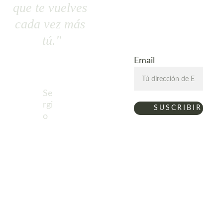
que te vuelves 
cada vez más 
tú."
Email
Se
rgi
SUSCRIBIRSE
o