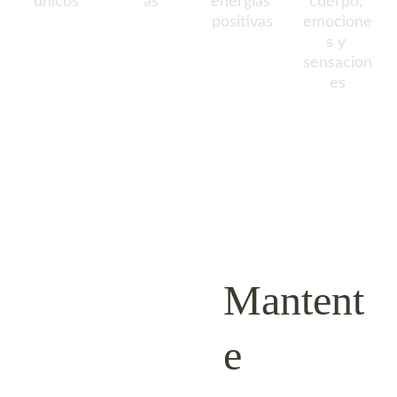
 únicos
as 
energías 
cuerpo, 
positivas
emocione
s y 
sensacion
es
Mantent
e 